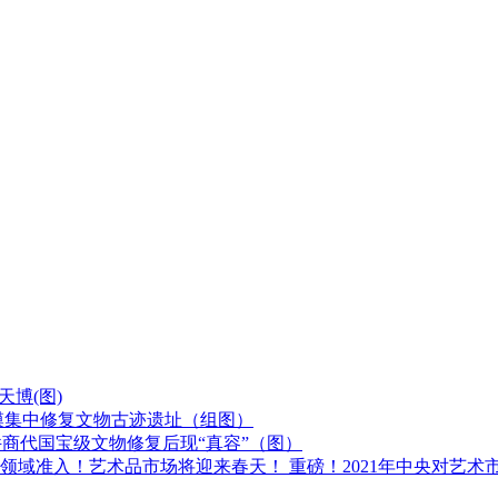
博(图)​
模集中修复文物古迹遗址（组图）
件商代国宝级文物修复后现“真容”（图）
重磅！2021年中央对艺