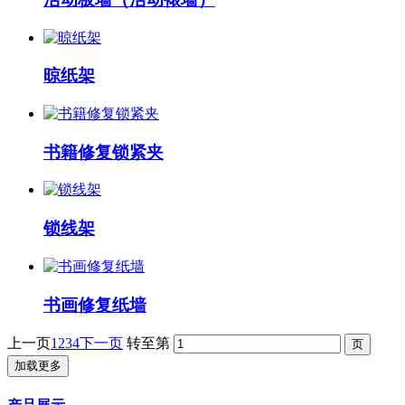
晾纸架
书籍修复锁紧夹
锁线架
书画修复纸墙
上一页
1
2
3
4
下一页
转至第
加载更多