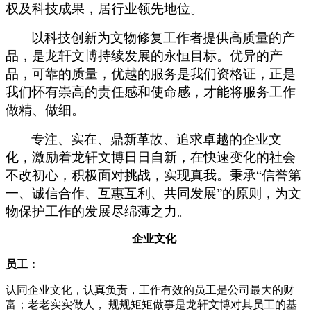
权及科技成果，居行业领先地位。
以科技创新
为文物修复工作者提供高质量的产
品
，是
龙轩文博
持续发展的永恒目标。优异的产
品，可靠的质量，优越的服务是我们资格证
，
正是
我们怀有崇高的责任感和使命感，才能将服务工作
做精、做细。
专注、实在、鼎新革故
、
追求卓越的企业文
化，激励着
龙轩文博
日日自新，在快速变化的社会
不改初心，积极面对挑战，实现真我。秉承
“信誉第
一、诚信合作、互惠互利、共同发展”的原则，为文
物保护工作的发展尽绵薄之力。
企业文化
员工：
认同企业文化，认真负责，工作有效的员工是公司最大的财
富；老老实实做人，
规规矩矩做事是龙轩
文博
对其员工的基