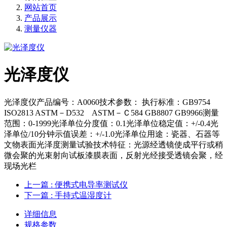
网站首页
产品展示
测量仪器
光泽度仪
光泽度仪产品编号：A0060技术参数： 执行标准：GB9754
ISO2813 ASTM－D532 ASTM－Ｃ584 GB8807 GB9966测量
范围：0-1999光泽单位分度值：0.1光泽单位稳定值：+/-0.4光
泽单位/10分钟示值误差：+/-1.0光泽单位用途：瓷器、石器等
文物表面光泽度测量试验技术特征：光源经透镜使成平行或稍
微会聚的光束射向试板漆膜表面，反射光经接受透镜会聚，经
现场光栏
上一篇
: 便携式电导率测试仪
下一篇
: 手持式温湿度计
详细信息
规格参数