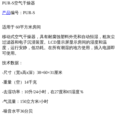
PUR-S空气干燥器
产品
编号：PUR-S
适用于 60平方米房间
移动式空气干燥器，具有耐腐蚀塑料外壳和自动恒湿，粗灰尘
过滤器和电子沉浸装置。LCD显示屏显示房间的湿度和温
度，运行安静，低功耗。在所有潮湿的地方使用，插入电源即
可使用。
技术数据：
-尺寸（宽x高x深）38×60×31厘米
-重量（空）14千克
-去湿功率：10升/24小时，在27度和65湿度％
-气流量：150立方米/小时
-噪音水平36分贝